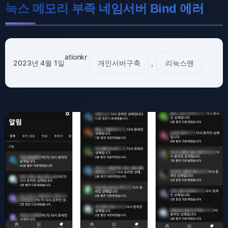
눅스 메모리 부족 네임서버 Bind 에러
ationkr
2023년 4월 1일
개인서버구축
, 
리눅스맨