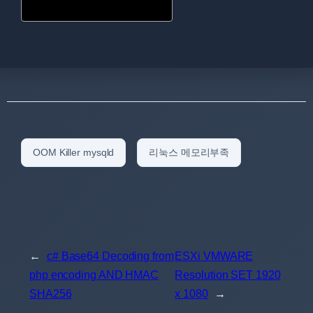
OOM Killer mysqld
리눅스 메모리부족
←
c# Base64 Decoding from
ESXi VMWARE
php encoding AND HMAC
Resolution SET 1920
SHA256
x 1080
→