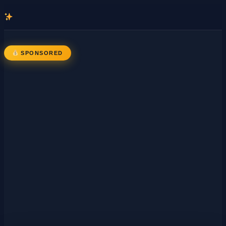
콘
텐
츠
로
SPONSORED
바
로
가
기