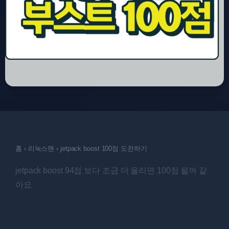
홈
›
리눅스맨
›
jetpack boost 100점 도전하기
jetpack boost 94점 보다 조금 더 올리면 100점 될꺼 같
아요