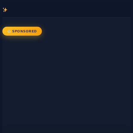
콘
텐
츠
로
SPONSORED
바
로
가
기