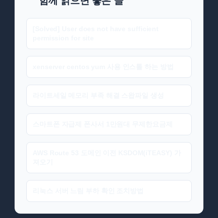
함께 읽으면 좋은 글
[Solved] User does not have sufficient
permission for site
xenserver centos yum 사용 인스톨 하는 방법
라이트세일 메모리 부족 해결 스왑파일 생성
스마트폰 자급제 폰사서 1만원대 무제한요금제
AWS Route 53 도메인 이전 KSDOM(iTEASY) 가
져오기
리눅스 서버 느림 부하 확인 조치방법