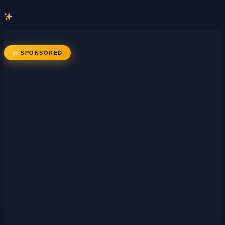
콘
텐
츠
로
SPONSORED
바
로
가
기