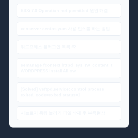
ESXi 7.0 Operation not permitted 원인 해결
xenserver centos yum 사용 인스톨 하는 방법
워드프레스 플러그인 목록 #2
semanage fcontext httpd_sys_rw_content_t
WORDPRESS install Alllow
[Solved] vsftpd.service: control process
exited, code=exited status=1
시놀로지 용량 늘리기 파일 삭제 후 부족현상