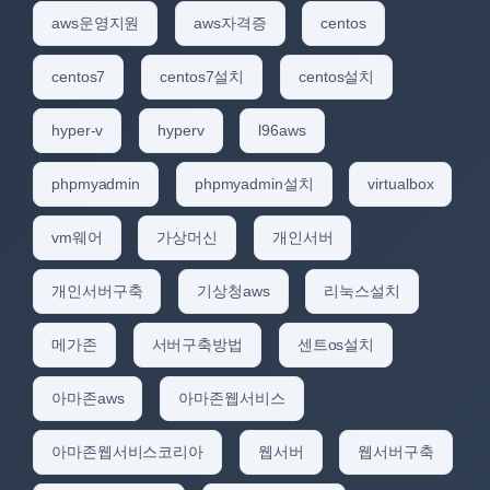
aws운영지원
aws자격증
centos
centos7
centos7설치
centos설치
hyper-v
hyperv
l96aws
phpmyadmin
phpmyadmin설치
virtualbox
vm웨어
가상머신
개인서버
개인서버구축
기상청aws
리눅스설치
메가존
서버구축방법
센트os설치
아마존aws
아마존웹서비스
아마존웹서비스코리아
웹서버
웹서버구축