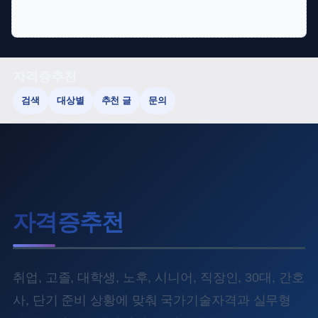
콘
자격증추천
텐
검색
대상별
추천 글
문의
츠
로
바
로
가
기
자격증추천
취업, 고졸, 대학생, 노후, 시니어, 직장인, 30대, 간호
사, 단기 준비 상황에 맞춰 국가기술자격과 실무형