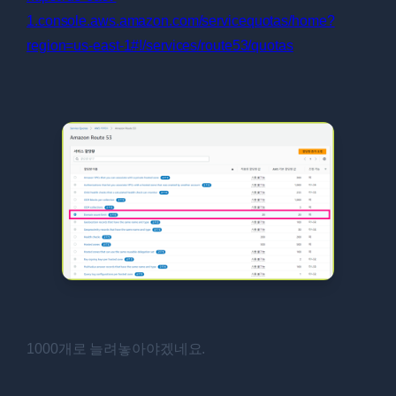
1.console.aws.amazon.com/servicequotas/home?
region=us-east-1#!/services/route53/quotas
1000개로 늘려놓아야겠네요.