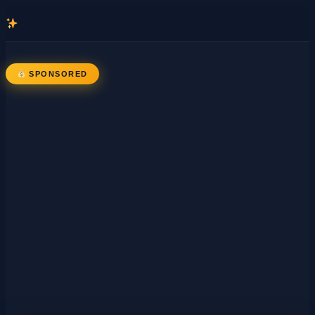
콘
텐
츠
로
SPONSORED
바
로
가
기