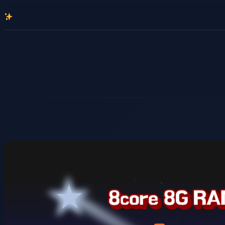
콘
텐
츠
로
바
로
가
기