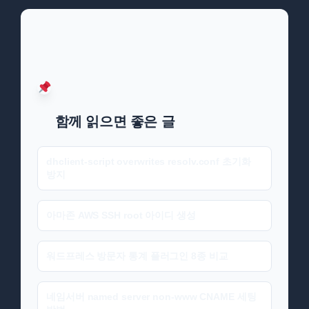
함께 읽으면 좋은 글
dhclient-script overwrites resolv.conf 초기화
방지
아마존 AWS SSH root 아이디 생성
워드프레스 방문자 통계 플러그인 8종 비교
네임서버 named server non-www CNAME 세팅