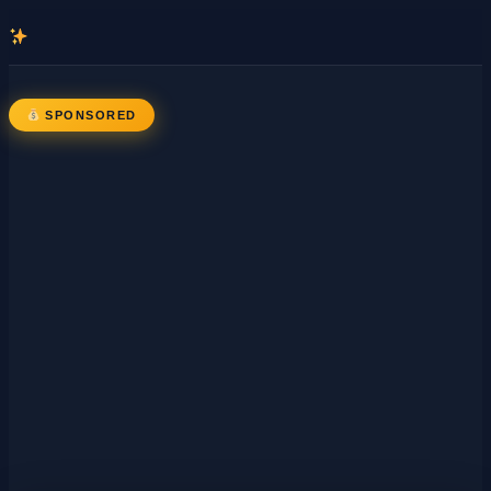
콘
텐
츠
로
SPONSORED
바
로
가
기