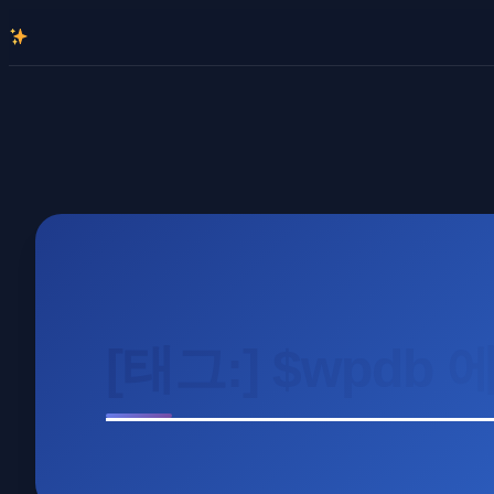
콘
텐
츠
로
바
로
가
기
[태그:]
$wpdb 