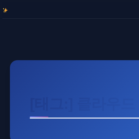
콘
텐
츠
로
바
로
가
기
[태그:]
클라우드 