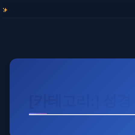
콘
텐
츠
로
바
로
가
기
[카테고리:]
성경